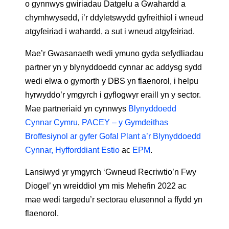
o gynnwys gwiriadau Datgelu a Gwahardd a
chymhwysedd, i’r ddyletswydd gyfreithiol i wneud
atgyfeiriad i wahardd, a sut i wneud atgyfeiriad.
Mae’r Gwasanaeth wedi ymuno gyda sefydliadau
partner yn y blynyddoedd cynnar ac addysg sydd
wedi elwa o gymorth y DBS yn flaenorol, i helpu
hyrwyddo’r ymgyrch i gyflogwyr eraill yn y sector.
Mae partneriaid yn cynnwys
Blynyddoedd
Cynnar Cymru
,
PACEY – y Gymdeithas
Broffesiynol ar gyfer Gofal Plant a’r Blynyddoedd
Cynnar, Hyfforddiant Estio
ac
EPM
.
Lansiwyd yr ymgyrch ‘Gwneud Recriwtio’n Fwy
Diogel’ yn wreiddiol ym mis Mehefin 2022 ac
mae wedi targedu’r sectorau elusennol a ffydd yn
flaenorol.