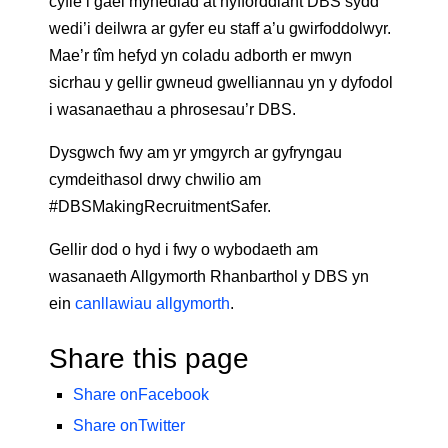
cyfle i gael mynediad at hyfforddiant DBS sydd
wedi’i deilwra ar gyfer eu staff a’u gwirfoddolwyr.
Mae’r tîm hefyd yn coladu adborth er mwyn
sicrhau y gellir gwneud gwelliannau yn y dyfodol
i wasanaethau a phrosesau’r DBS.
Dysgwch fwy am yr ymgyrch ar gyfryngau
cymdeithasol drwy chwilio am
#DBSMakingRecruitmentSafer.
Gellir dod o hyd i fwy o wybodaeth am
wasanaeth Allgymorth Rhanbarthol y DBS yn
ein
canllawiau allgymorth
.
Share this page
Share on
Facebook
Share on
Twitter