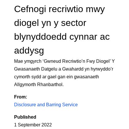
Cefnogi recriwtio mwy
diogel yn y sector
blynyddoedd cynnar ac
addysg
Mae ymgyrch ‘Gwneud Recriwtio’n Fwy Diogel’ Y
Gwasanaeth Datgelu a Gwahardd yn hyrwyddo’r
cymorth sydd ar gael gan ein gwasanaeth
Allgymorth Rhanbarthol.
From:
Disclosure and Barring Service
Published
1 September 2022