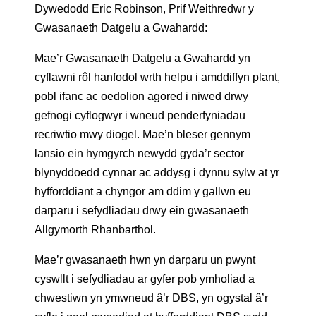
Dywedodd Eric Robinson, Prif Weithredwr y
Gwasanaeth Datgelu a Gwahardd:
Mae’r Gwasanaeth Datgelu a Gwahardd yn
cyflawni rôl hanfodol wrth helpu i amddiffyn plant,
pobl ifanc ac oedolion agored i niwed drwy
gefnogi cyflogwyr i wneud penderfyniadau
recriwtio mwy diogel. Mae’n bleser gennym
lansio ein hymgyrch newydd gyda’r sector
blynyddoedd cynnar ac addysg i dynnu sylw at yr
hyfforddiant a chyngor am ddim y gallwn eu
darparu i sefydliadau drwy ein gwasanaeth
Allgymorth Rhanbarthol.
Mae’r gwasanaeth hwn yn darparu un pwynt
cyswllt i sefydliadau ar gyfer pob ymholiad a
chwestiwn yn ymwneud â’r DBS, yn ogystal â’r