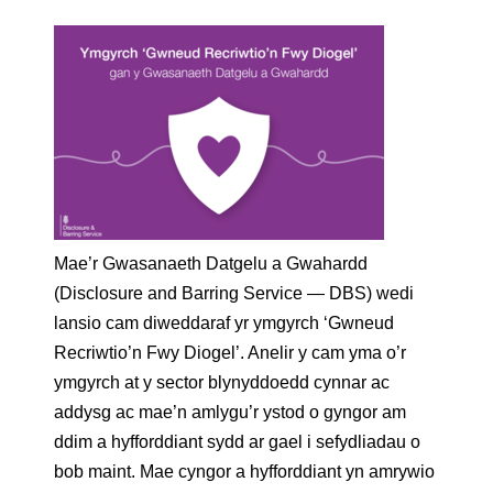
Mae’r Gwasanaeth Datgelu a Gwahardd
(Disclosure and Barring Service — DBS) wedi
lansio cam diweddaraf yr ymgyrch ‘Gwneud
Recriwtio’n Fwy Diogel’. Anelir y cam yma o’r
ymgyrch at y sector blynyddoedd cynnar ac
addysg ac mae’n amlygu’r ystod o gyngor am
ddim a hyfforddiant sydd ar gael i sefydliadau o
bob maint. Mae cyngor a hyfforddiant yn amrywio