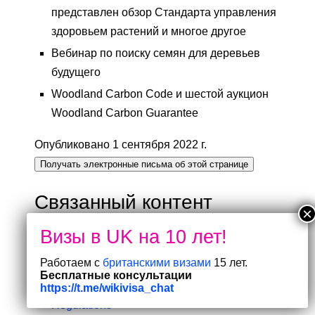
представлен обзор Стандарта управления
здоровьем растений и многое другое
Вебинар по поиску семян для деревьев
будущего
Woodland Carbon Code и шестой аукцион
Woodland Carbon Guarantee
Опубликовано 1 сентября 2022 г.
Получать электронные письма об этой странице
Связанный контент
Коллекция
Работаем с
британскими визами
15 лет.
Оповещения по электронной почте
Бесплатные консультации
(eAlerts) для клиентов Grants and
https://t.me/wikivisa_chat
Regulations