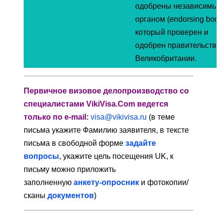
одобрены независим
органом (endorsing bod
который проверен и
одобрен правительст
Великобритании.
Первичное визовое делопроизводство со
специалистами VikiVisa.Com ведется
только по e-mail:
visa@vikivisa.ru
(в теме
письма укажите Фамилию заявителя, в тексте
письма в свободной форме
задайте
вопросы
, укажите цель посещения UK, к
письму можно приложить
заполненную
анкету-опросник
и фотокопии/
сканы
документов
)