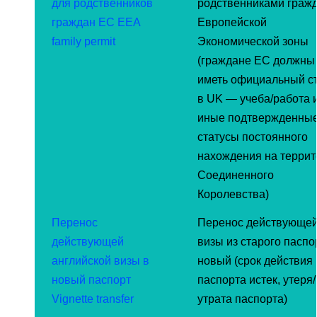
для родственников
родственниками граж
граждан ЕС EEA
Европейской
family permit
Экономической зоны
(граждане ЕС должны
иметь официальный с
в UK — учеба/работа 
иные подтвержденны
статусы постоянного
нахождения на терри
Соединенного
Королевства)
Перенос
Перенос действующе
действующей
визы из старого паспо
английской визы в
новый (срок действия
новый паспорт
паспорта истек, утеря/
Vignette transfer
утрата паспорта)