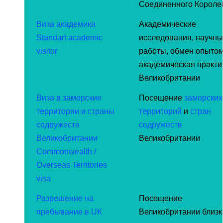
Соединенного Короле
Виза академика
Академические
Standart academic
исследования, научн
visitor
работы, обмен опытом
академическая практи
Великобритании
Виза в заморские
Посещение
заморских
территории и страны
территорий
и
стран
содружеств
содружеств
Великобритании
Великобритании
Commonwealth /
Overseas Territories
visa
Разрешение на
Посещение
пребывание в UK
Великобритании близ