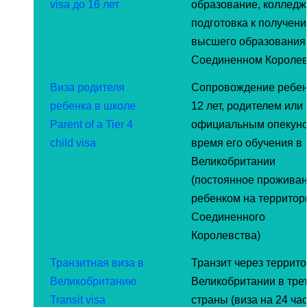
visa до 16 лет
образование, колледж
подготовка к получен
высшего образования
Соединенном Королев
Виза родителя
Сопровождение ребен
ребенка в школе
12 лет, родителем или
Parent of a Tier 4
официальным опекуно
child visa
время его обучения в
Великобритании
(постоянное проживан
ребенком на территор
Соединенного
Королевства)
Транзитная виза в
Транзит через террит
Великобританию
Великобритании в тре
Transit visa
страны (виза на 24 ча