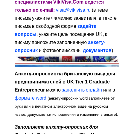
специалистами VikiVisa.Com ведется
только по e-mail:
visa@vikivisa.ru
(в теме
письма укажите Фамилию заявителя, в тексте
письма в свободной форме
задайте
вопросы
, укажите цель посещения UK, к
письму приложите заполненную
анкету-
опросник
и фотокопии/сканы
документов
)
Анкету-опросник на британскую визу для
предпринимателей в UK Tier 1 Graduate
Entrepreneur
можно
заполнить онлайн
или в
формате word
(анкету-опросник word заполняете от
руки или в печатном электронном виде на русском
языке, допускаются исправления и изменения в анкете).
Заполняете анкету-опросник для