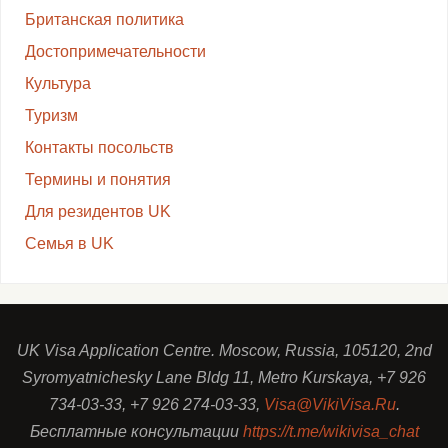
Британская политика
Достопримечательности
Культура
Туризм
Контакты посольств
Термины и понятия
Для резидентов UK
Семья в UK
UK Visa Application Centre. Moscow, Russia, 105120, 2nd
Syromyatnichesky Lane Bldg 11, Metro Kurskaya, +7 926
734-03-33, +7 926 274-03-33,
Visa@VikiVisa.Ru
.
Бесплатные консультации
https://t.me/wikivisa_chat