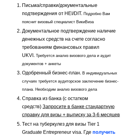
Письма/справки/документальные
подтверждения от HEI/DIT.
Подробно Вам
пояснит визовый специалист ВикиВиза
Документальное подтверждение наличие
денежных средств на счете согласно
требованиям финансовых правил
UKVI.
Требуется анализ визового дела и аудит
документов + анкеты
Одобренный бизнес-план.
В индивидуальных
случаях требуется аудиторское заключение бизнес-
плана. Необходим анализ визового дела
Справка из банка (с остатком
средств)
Запросите в банке стандартную
справку для визы + выписку за 3-6 месяцев
Тест на туберкулез для визы Tier 1
Graduate Entrepreneur visa. Где
получить