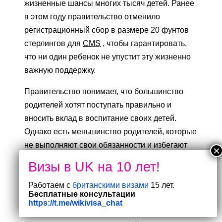
жизненные шансы многих тысяч детей. Ранее
в этом году правительство отменило
регистрационный сбор в размере 20 фунтов
стерлингов для
CMS
, чтобы гарантировать,
что ни один ребенок не упустит эту жизненно
важную поддержку.
Правительство понимает, что большинство
родителей хотят поступать правильно и
вносить вклад в воспитание своих детей.
Однако есть меньшинство родителей, которые
не выполняют свои обязанности и избегают
платить то, что они должны. Вот почему
CMS
имеет
ряд полномочий по обеспечению
Работаем с
британскими визами
15 лет.
соблюдения, которые предназначены для
Бесплатные консультации
быстрого получения денег. Эти полномочия
https://t.me/wikivisa_chat
включают возможность вычитать деньги