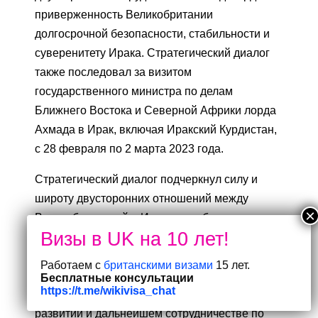
приверженность Великобритании
долгосрочной безопасности, стабильности и
суверенитету Ирака. Стратегический диалог
также последовал за визитом
государственного министра по делам
Ближнего Востока и Северной Африки лорда
Ахмада в Ирак, включая Иракский Курдистан,
с 28 февраля по 2 марта 2023 года.
Стратегический диалог подчеркнул силу и
широту двусторонних отношений между
Великобританией и Ираком, и оба
правительства подтвердили свою
приверженность совместной работе для
Работаем с
британскими визами
15 лет.
наших общих региональных и глобальных
Бесплатные консультации
https://t.me/wikivisa_chat
интересов. Министры договорились о
развитии и дальнейшем сотрудничестве по