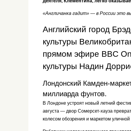
деятеля, Клементина, легко оказыва
«Англичанка гадит» — в России это вы
Английский город Брэ
культуры Великобритан
прямом эфире BBC On
культуры Надин Дорри
Лондонский Камден-маркет
миллиарда фунтов.
В Лондоне устроят новый летний фестива
августа — двор Сомерсет-хауза превра
колесом обозрения и маркетом уличной