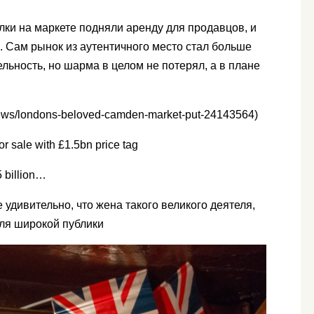
елки на маркете подняли аренду для продавцов, и
. Сам рынок из аутентичного место стал больше
льность, но шарма в целом не потерял, а в плане
ews/londons-beloved-camden-market-put-24143564)
 sale with £1.5bn price tag
5 billion…
 удивительно, что жена такого великого деятеля,
для широкой публики