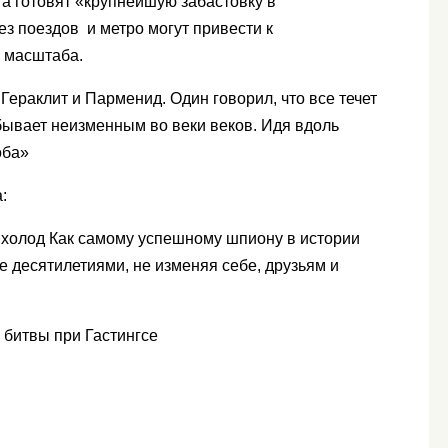
а готовят «крупнейшую забастовку в
ез поездов и метро могут привести к
 масштаба.
Гераклит и Парменид. Один говорил, что все течет
ебывает неизменным во веки веков. Идя вдоль
оба»
:
холод Как самому успешному шпиону в истории
е десятилетиями, не изменяя себе, друзьям и
 битвы при Гастингсе