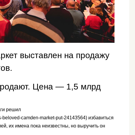
ркет выставлен на продажу
ов.
продают. Цена — 1,5 млрд
аги решил
s-beloved-camden-market-put-24143564) избавиться
елей, их имена пока неизвестны, но выручить он