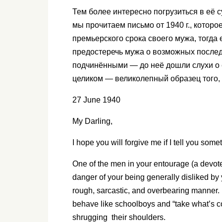
Тем более интересно погрузиться в её с
мы прочитаем письмо от 1940 г., которо
премьерского срока своего мужа, тогда 
предостеречь мужа о возможных послед
подчинёнными — до неё дошли слухи о 
целиком — великолепный образец того,
27 June 1940
My Darling,
I hope you will forgive me if I tell you some
One of the men in your entourage (a devote
danger of your being generally disliked b
rough, sarcastic, and overbearing manner. 
behave like schoolboys and “take what’s c
shrugging their shoulders.