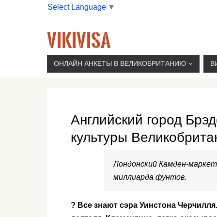
Select Language
▼
VIKIVISA
Г. МОСКВА, 2-Й СЫРОМЯТНИЧЕСКИЙ ПЕР., 11, 
ОНЛАЙН АНКЕТЫ В ВЕЛИКОБРИТАНИЮ
В
Английский город Брэ
культуры Великобрита
Лондонский Камден-маркет 
миллиарда фунтов.
? Все знают сэра Уинстона Черчилля.