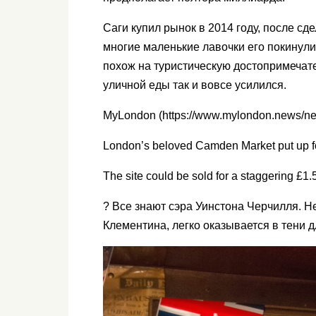
Саги купил рынок в 2014 году, после сд
многие маленькие лавочки его покинули
похож на туристическую достопримечате
уличной еды так и вовсе усилился.
MyLondon (https://www.mylondon.news/n
London’s beloved Camden Market put up for
The site could be sold for a staggering £1.
? Все знают сэра Уинстона Черчилля. Не
Клементина, легко оказывается в тени 