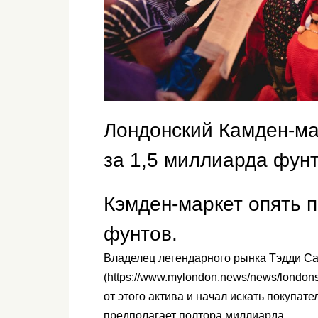
Лондонский Камден-ма
за 1,5 миллиарда фунт
Кэмден-маркет опять 
фунтов.
Владелец легендарного рынка Тэдди С
(https://www.mylondon.news/news/london
от этого актива и начал искать покупат
предполагает полтора миллиарда.