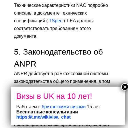
Технические характеристики NAC подробно
описаны в документе технических
спецификаций (
TSpec
). LEA должны
соответствовать требованиям этого
документа.
5.
Законодательство об
ANPR
ANPR действует в рамках сложной системы
законодательства общего применения, в том
числе
Общего регламента по защите
данных
(GDPR),
DPA
, Кодекса
о камерах наблюдения и общего права.
Работаем с
британскими визами
15 лет.
Бесплатные консультации
Возможности ANPR национальных
https://t.me/wikivisa_chat
правоохранительных органов (NAC) зависят