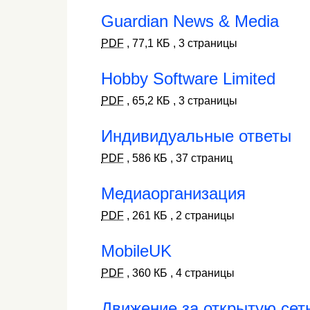
Guardian News & Media
PDF
,
77,1 КБ
,
3 страницы
Hobby Software Limited
PDF
,
65,2 КБ
,
3 страницы
Индивидуальные ответы
PDF
,
586 КБ
,
37 страниц
Медиаорганизация
PDF
,
261 КБ
,
2 страницы
MobileUK
PDF
,
360 КБ
,
4 страницы
Движение за открытую сет