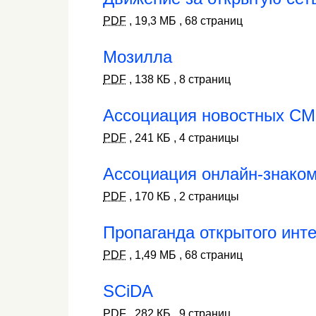
PDF
,
19,3 МБ
,
68 страниц
Мозилла
PDF
,
138 КБ
,
8 страниц
Ассоциация новостных С
PDF
,
241 КБ
,
4 страницы
Ассоциация онлайн-знаком
PDF
,
170 КБ
,
2 страницы
Пропаганда открытого инт
PDF
,
1,49 МБ
,
68 страниц
SCiDA
PDF
,
282 КБ
,
9 страниц