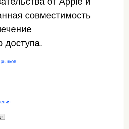
тельства от Apple и
анная совместимость
печение
 доступа.
 рынков
ления
це