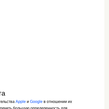
та
тельства
Apple
и
Google
в отношении их
печить большую определенность для