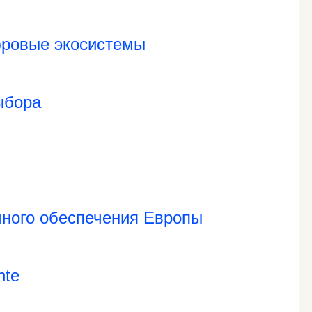
фровые экосистемы
ыбора
много обеспечения Европы
hte