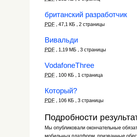
британский разработчик
PDF
,
47,1 КБ
,
2 страницы
Вивальди
PDF
,
1,19 МБ
,
3 страницы
VodafoneThree
PDF
,
100 КБ
,
1 страница
Который?
PDF
,
106 КБ
,
3 страницы
Подробности результа
Мы опубликовали окончательные обяза
мобильных платформ, призванные обес