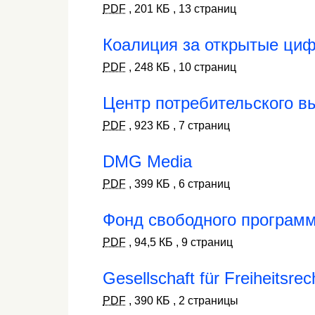
PDF
,
201 КБ
,
13 страниц
Коалиция за открытые ци
PDF
,
248 КБ
,
10 страниц
Центр потребительского в
PDF
,
923 КБ
,
7 страниц
DMG Media
PDF
,
399 КБ
,
6 страниц
Фонд свободного програм
PDF
,
94,5 КБ
,
9 страниц
Gesellschaft für Freiheitsrec
PDF
,
390 КБ
,
2 страницы