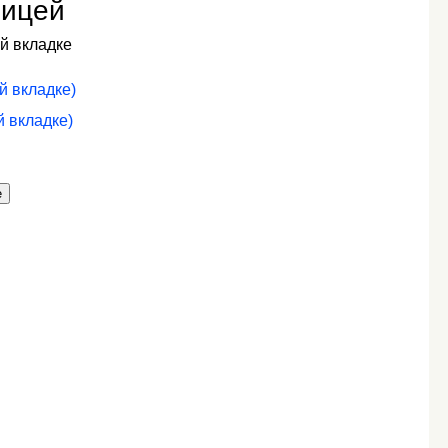
ницей
й вкладке
й вкладке)
й вкладке)
е