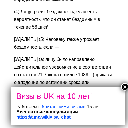
(4) Лицу грозит бездомность, если есть
вероятность, что он станет бездомным в
течение 56 дней.
[УДАЛИТЬ] (5) Человеку также угрожает
бездомность, если —
[УДАЛИТЬ] (a) лицу было направлено
действительное уведомление в соответствии
со статьей 21 Закона о жилье 1988 г. (приказы
о владении по истечении срока или
прекращении гарантированного
краткосрочного проживания) в отношении
единственного жилого помещения, которое
Работаем с
британскими визами
15 лет.
Бесплатные консультации
имеется у этого лица и которое доступно для
https://t.me/wikivisa_chat
проживания. род занятий человека и