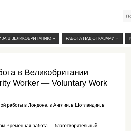
М. КУРСКАЯ, +7(926)734-03-33, +7(926)274-03-33, VISA@
ИЗА В ВЕЛИКОБРИТАНИЮ
РАБОТА НАД ОТКАЗАМИ
бота в Великобритании
ity Worker — Voluntary Work
ой работы в Лондоне, в Англии, в Шотландии, в
ам Временная работа — благотворительный