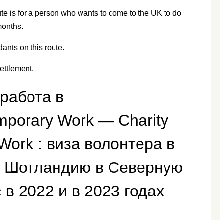
e is for a person who wants to come to the UK to do
months.
ants on this route.
settlement.
работа в
porary Work — Charity
Work : виза волонтера в
 в Шотландию в Северную
 в 2022 и в 2023 годах