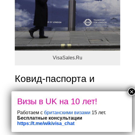
VisaSales.Ru
Ковид-паспорта и
другие ковид-новости.
? Лондон почувствовал на себе холодок
Работаем с
британскими визами
15 лет.
прошлогоднего локдауна: опасаясь
Бесплатные консультации
«омикрона», жители столицы стали отменять
https://t.me/wikivisa_chat
бронирования в пабах и возвращать билеты