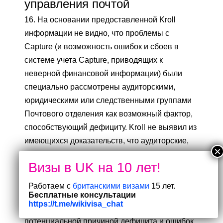
управления почтой
16. На основании предоставленной Kroll
информации не видно, что проблемы с
Capture (и возможность ошибок и сбоев в
системе учета Capture, приводящих к
неверной финансовой информации) были
специально рассмотрены аудиторскими,
юридическими или следственными группами
Почтового отделения как возможный фактор,
способствующий дефициту. Kroll не выявил из
имеющихся доказательств, что аудиторские,
следственные или юридические группы
Почтового отделения считали известные
проблемы с Capture, возникающие из-за
Работаем с
британскими визами
15 лет.
ошибок, которые были выявлены в различных
Бесплатные консультации
https://t.me/wikivisa_chat
версиях программного обеспечения,
потенциальной причиной дефицита и ошибок