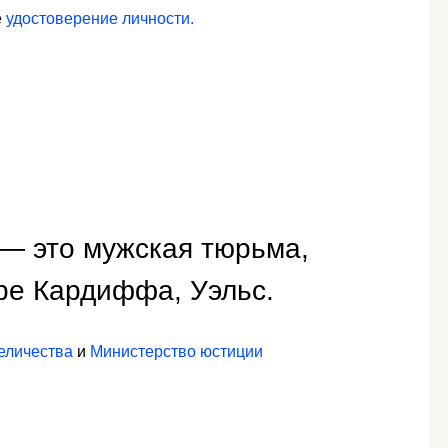
е
удостоверение личности.
— это мужская тюрьма,
ре Кардиффа, Уэльс.
еличества
и
Министерство юстиции