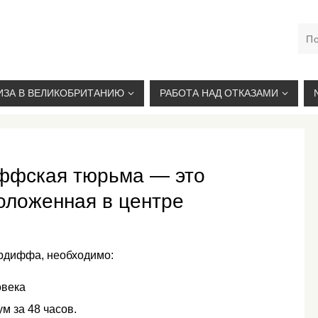
М. КУРСКАЯ, +7(926)734-03-33, +7(926)274-03-33, VISA@
ИЗА В ВЕЛИКОБРИТАНИЮ
РАБОТА НАД ОТКАЗАМИ
диффская тюрьма — это
оложенная в центре
ардиффа, необходимо:
овека
м за 48 часов.