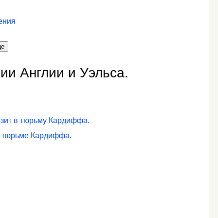
ения
це
ии Англии и Уэльса.
изит в тюрьму Кардиффа.
в тюрьме Кардиффа.