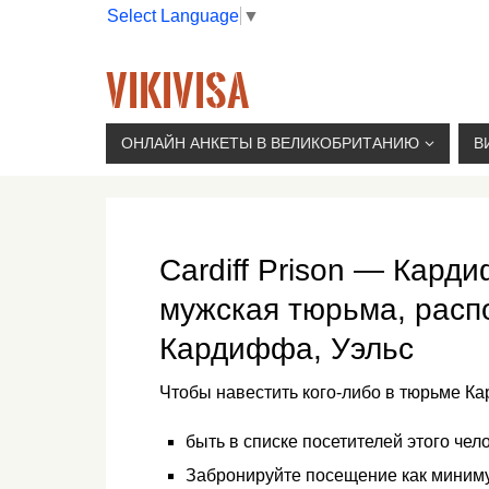
Select Language
▼
VIKIVISA
Г. МОСКВА, 2-Й СЫРОМЯТНИЧЕСКИЙ ПЕР., 11, 
ОНЛАЙН АНКЕТЫ В ВЕЛИКОБРИТАНИЮ
В
Cardiff Prison — Кар
мужская тюрьма, расп
Кардиффа, Уэльс
Чтобы навестить кого-либо в тюрьме К
быть в списке посетителей этого чел
Забронируйте посещение как миниму