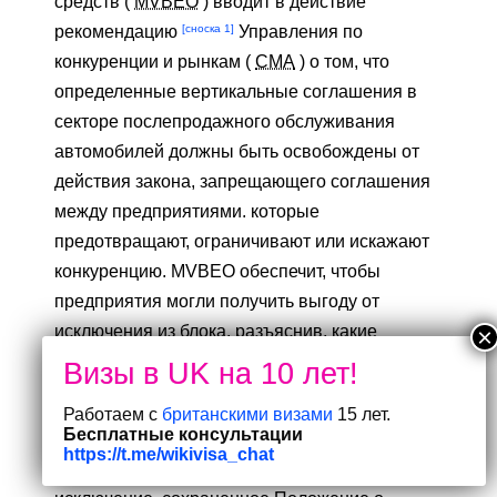
средств (
MVBEO
) вводит в действие
[сноска 1]
рекомендацию
Управления по
конкуренции и рынкам (
CMA
) о том, что
определенные вертикальные соглашения в
секторе послепродажного обслуживания
автомобилей должны быть освобождены от
действия закона, запрещающего соглашения
между предприятиями. которые
предотвращают, ограничивают или искажают
конкуренцию. MVBEO обеспечит, чтобы
предприятия могли получить выгоду от
исключения из блока, разъяснив, какие
условия должны быть выполнены, чтобы их
соглашения об автотранспортных средствах
Работаем с
британскими визами
15 лет.
были освобождены
.
Бесплатные консультации
https://t.me/wikivisa_chat
MVBEO заменяет аналогичное блочное