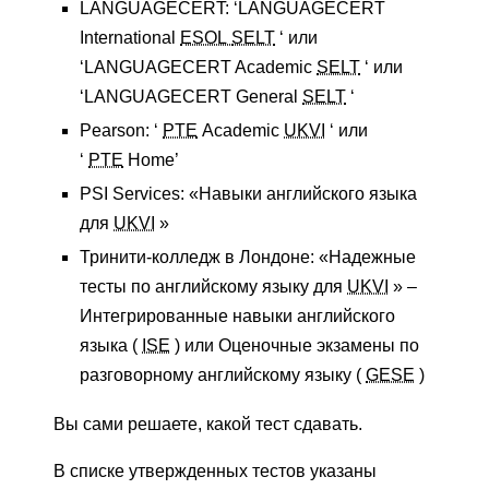
LANGUAGECERT: ‘LANGUAGECERT
International
ESOL
SELT
‘ или
‘LANGUAGECERT Academic
SELT
‘ или
‘LANGUAGECERT General
SELT
‘
Pearson: ‘
PTE
Academic
UKVI
‘ или
‘
PTE
Home’
PSI Services: «Навыки английского языка
для
UKVI
»
Тринити-колледж в Лондоне: «Надежные
тесты по английскому языку для
UKVI
» –
Интегрированные навыки английского
языка (
ISE
) или Оценочные экзамены по
разговорному английскому языку (
GESE
)
Вы сами решаете, какой тест сдавать.
В списке утвержденных тестов указаны