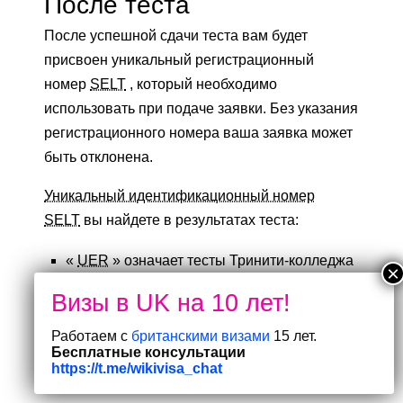
После теста
После успешной сдачи теста вам будет
присвоен уникальный регистрационный
номер
SELT
, который необходимо
использовать при подаче заявки. Без указания
регистрационного номера ваша заявка может
быть отклонена.
Уникальный идентификационный номер
SELT
вы найдете в результатах теста:
«
UER
» означает тесты Тринити-колледжа
в Лондоне.
« Номер
UKVI
» для тестов
Работаем с
британскими визами
15 лет.
консорциума
IELTS
SELT
Бесплатные консультации
«Кандидатский
URN
» для тестов
https://t.me/wikivisa_chat
LANGUAGECERT