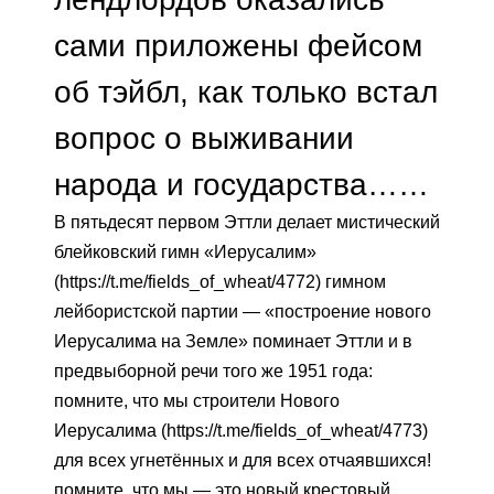
сами приложены фейсом
об тэйбл, как только встал
вопрос о выживании
народа и государства……
В пятьдесят первом Эттли делает мистический
блейковский гимн «Иерусалим»
(https://t.me/fields_of_wheat/4772) гимном
лейбористской партии — «построение нового
Иерусалима на Земле» поминает Эттли и в
предвыборной речи того же 1951 года:
помните, что мы строители Нового
Иерусалима (https://t.me/fields_of_wheat/4773)
для всех угнетённых и для всех отчаявшихся!
помните, что мы — это новый крестовый