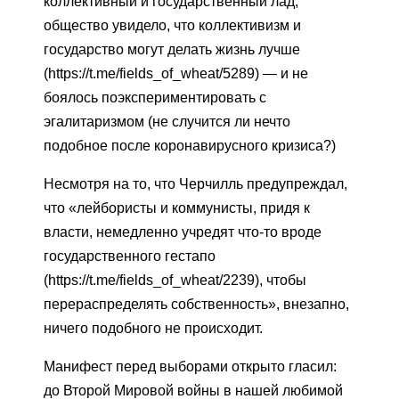
коллективный и государственный лад,
общество увидело, что коллективизм и
государство могут делать жизнь лучше
(https://t.me/fields_of_wheat/5289) — и не
боялось поэкспериментировать с
эгалитаризмом (не случится ли нечто
подобное после коронавирусного кризиса?)
Несмотря на то, что Черчилль предупреждал,
что «лейбористы и коммунисты, придя к
власти, немедленно учредят что-то вроде
государственного гестапо
(https://t.me/fields_of_wheat/2239), чтобы
перераспределять собственность», внезапно,
ничего подобного не происходит.
Манифест перед выборами открыто гласил:
до Второй Мировой войны в нашей любимой