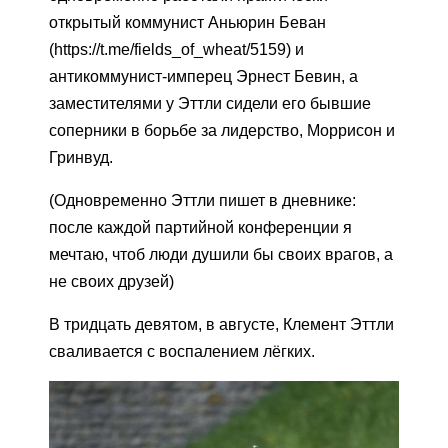
открытый коммунист Аньюрин Беван
(https://t.me/fields_of_wheat/5159) и
антикоммунист-имперец Эрнест Бевин, а
заместителями у Эттли сидели его бывшие
соперники в борьбе за лидерство, Моррисон и
Гринвуд.
(Одновременно Эттли пишет в дневнике:
после каждой партийной конференции я
мечтаю, чтоб люди душили бы своих врагов, а
не своих друзей)
В тридцать девятом, в августе, Клемент Эттли
сваливается с воспалением лёгких.