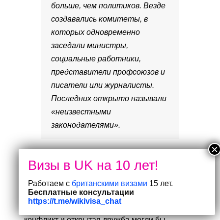
больше, чем политиков. Везде
создавались комитеты, в
которых одновременно
заседали министры,
социальные работники,
представители профсоюзов и
писатели или журналисты.
Последних открыто называли
«неизвестными
законодателями».
Коммунистов Эттли ограничивал или мягко
изолировал — в обстановке конца сороковых,
когда компартии Италии и Франции были на
Работаем с
британскими визами
15 лет.
Бесплатные консультации
грани взятия власти, и когда у коммунистов
https://t.me/wikivisa_chat
Британии была своя фракция в Парламенте, и
конфликт и открытая дружба могли бы