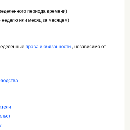
ределенного периода времени)
 неделю или месяц за месяцем)
пределенные
права и обязанности
, независимо от
оводства
атели
эльс)
у