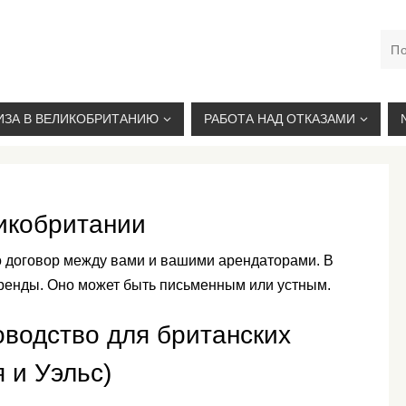
М. КУРСКАЯ, +7(926)734-03-33, +7(926)274-03-33, VISA@
ИЗА В ВЕЛИКОБРИТАНИЮ
РАБОТА НАД ОТКАЗАМИ
икобритании
о договор между вами и вашими арендаторами. В
ренды. Оно может быть письменным или устным.
оводство для британских
 и Уэльс)