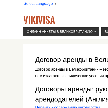
Select Language
▼
VIKIVISA
Г. МОСКВА, 2-Й СЫРОМЯТНИЧЕСКИЙ ПЕР., 11, 
ОНЛАЙН АНКЕТЫ В ВЕЛИКОБРИТАНИЮ
В
Договор аренды в Вел
Договор аренды в Великобритании – эт
нем излагаются юридические условия а
Договоры аренды: рук
арендодателей (Англия
Перейти к содержанию руководства