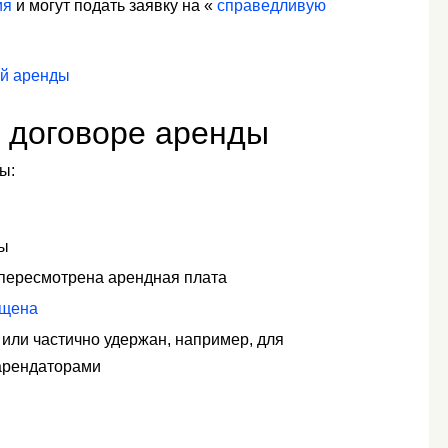
ия
и могут подать заявку на «
справедливую
ой аренды
в договоре аренды
ы:
ты
т пересмотрена арендная плата
щена
 или частично удержан, например, для
арендаторами