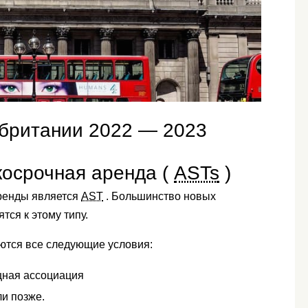
британии 2022 — 2023
косрочная аренда (
ASTs
)
ренды является
AST
. Большинство новых
тся к этому типу.
ются все следующие условия:
щная ассоциация
ли позже.