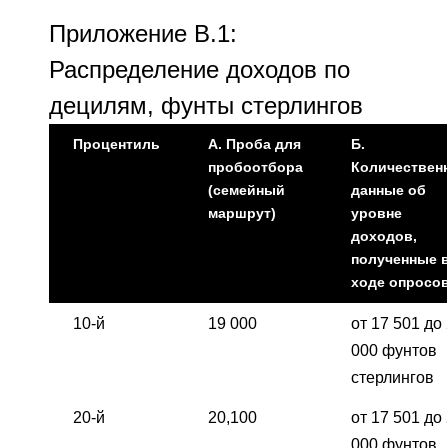
Приложение B.1:
Распределение доходов по
децилям, фунты стерлингов
Процентиль
А. Проба для
Б.
пробоотбора
Количествен
(семейный
данные об
маршрут)
уровне
доходов,
полученные 
ходе опросов
10-й
19 000
от 17 501 до
000 фунтов
стерлингов
20-й
20,100
от 17 501 до
000 фунтов