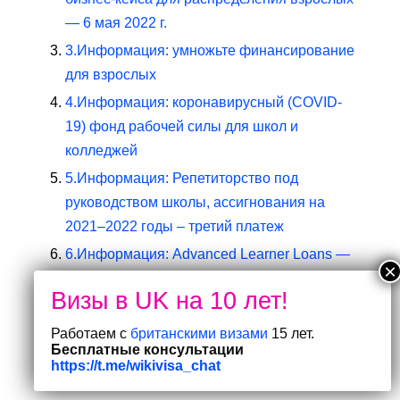
— 6 мая 2022 г.
3.
Информация: умножьте финансирование
для взрослых
4.
Информация: коронавирусный (COVID-
19) фонд рабочей силы для школ и
колледжей
5.
Информация: Репетиторство под
руководством школы, ассигнования на
2021–2022 годы – третий платеж
6.
Информация: Advanced Learner Loans —
запуск службы подачи заявок на 2022–
2023 годы.
7.
Информация: Календарь планирования
Работаем с
британскими визами
15 лет.
Бесплатные консультации
местных органов власти на 2022-2023
https://t.me/wikivisa_chat
финансовый год