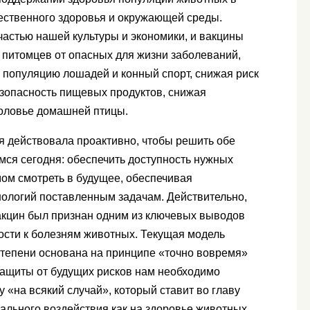
щественного здоровья и окружающей среды.
стью нашей культуры и экономики, и вакцины
 питомцев от опасных для жизни заболеваний,
 популяцию лошадей и конный спорт, снижая риск
зопасность пищевых продуктов, снижая
оловье домашней птицы.
я действовала проактивно, чтобы решить обе
мся сегодня: обеспечить доступность нужных
мом смотреть в будущее, обеспечивая
нологий поставленным задачам. Действительно,
вакцин был признан одним из ключевых выводов
ости к болезням животных. Текущая модель
степени основана на принципе «точно вовремя»
 защиты от будущих рисков нам необходимо
 «на всякий случай», который ставит во главу
иального воздействия как на здоровье животных,