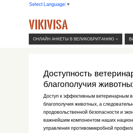
Select Language
▼
VIKIVISA
Г. МОСКВА, 2-Й СЫРОМЯТНИЧЕСКИЙ ПЕР., 11, 
ОНЛАЙН АНКЕТЫ В ВЕЛИКОБРИТАНИЮ
В
Доступность ветерина
благополучия животны
Доступ к эффективным ветеринарным в
благополучия животных, а следовательн
продовольственной безопасности и эко
важнейшим компонентом наших национа
управления противомикробной профилак