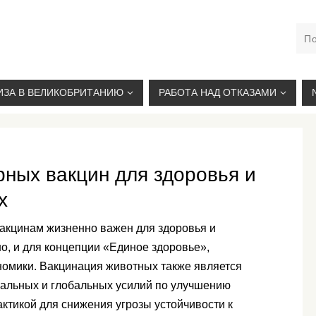
М. КУРСКАЯ, +7(926)734-03-33, +7(926)274-03-33, VISA@
ИЗА В ВЕЛИКОБРИТАНИЮ
РАБОТА НАД ОТКАЗАМИ
рных вакцин для здоровья и
х
акцинам жизненно важен для здоровья и
о, и для концепции «Единое здоровье»,
номики. Вакцинация животных также является
льных и глобальных усилий по улучшению
тикой для снижения угрозы устойчивости к