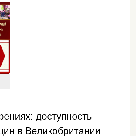
рениях: доступность
цин в Великобритании