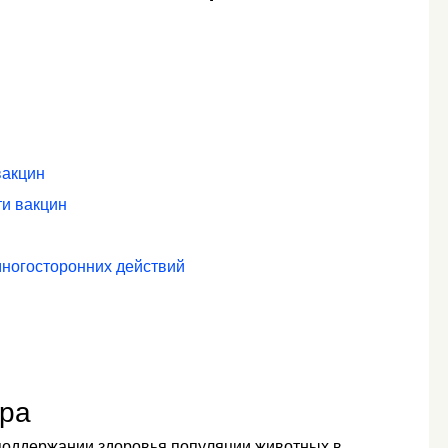
вакцин
ти вакцин
многосторонних действий
тра
поддержании здоровья популяции животных в