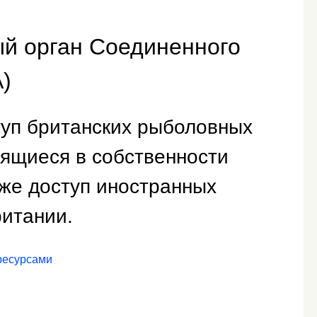
й орган Соединенного
)
туп британских рыболовных
дящиеся в собственности
кже доступ иностранных
ритании.
ресурсами