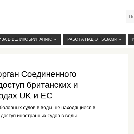
М. КУРСКАЯ, +7(926)734-03-33, +7(926)274-03-33, VISA@
ИЗА В ВЕЛИКОБРИТАНИЮ
РАБОТА НАД ОТКАЗАМИ
рган Соединенного
доступ британских и
водах UK и ЕС
ыболовных судов в воды, не находящиеся в
 доступ иностранных судов в воды