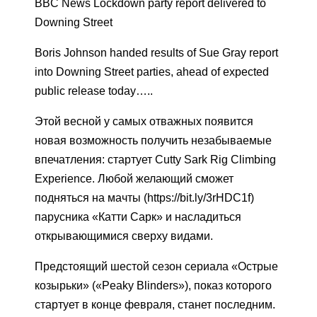
BBC News Lockdown party report delivered to
Downing Street
Boris Johnson handed results of Sue Gray report
into Downing Street parties, ahead of expected
public release today…..
Этой весной у самых отважных появится
новая возможность получить незабываемые
впечатления: стартует Cutty Sark Rig Climbing
Experience. Любой желающий сможет
подняться на мачты (https://bit.ly/3rHDC1f)
парусника «Катти Сарк» и насладиться
открывающимися сверху видами.
Предстоящий шестой сезон сериала «Острые
козырьки» («Peaky Blinders»), показ которого
стартует в конце февраля, станет последним.