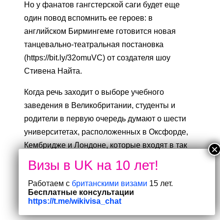
Но у фанатов гангстерской саги будет еще
один повод вспомнить ее героев: в
английском Бирмингеме готовится новая
танцевально-театральная постановка
(https://bit.ly/32omuVC) от создателя шоу
Стивена Найта.
Когда речь заходит о выборе учебного
заведения в Великобритании, студенты и
родители в первую очередь думают о шести
университетах, расположенных в Оксфорде,
Кембридже и Лондоне, которые входят в так
называемый «Золотой треугольник» и
занимают ведущие места в мировых
Работаем с
британскими визами
15 лет.
рейтингах.
Бесплатные консультации
https://t.me/wikivisa_chat