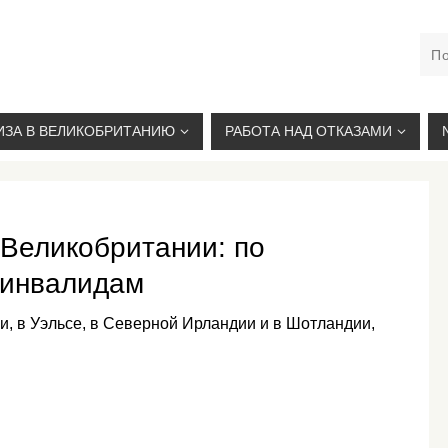
М. КУРСКАЯ, +7(926)734-03-33, +7(926)274-03-33, VISA@
ИЗА В ВЕЛИКОБРИТАНИЮ
РАБОТА НАД ОТКАЗАМИ
Великобритании: по
 инвалидам
, в Уэльсе, в Северной Ирландии и в Шотландии,