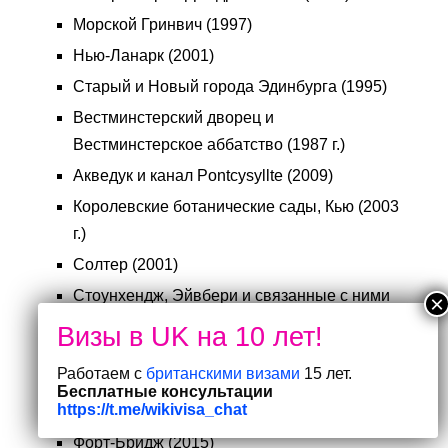
Морской Гринвич (1997)
Нью-Ланарк (2001)
Старый и Новый города Эдинбурга (1995)
Вестминстерский дворец и
Вестминстерское аббатство (1987 г.)
Акведук и канал Pontcysyllte (2009)
Королевские ботанические сады, Кью (2003
г.)
Солтер (2001)
Стоунхендж, Эйвбери и связанные с ними
места (1986 г.)
Королевский парк Стадли, включая
Работаем с
британскими визами
15 лет.
аббатство руин фонтанов (1986 г.)
Бесплатные консультации
https://t.me/wikivisa_chat
Английский Озерный край (2017)
Форт-Бридж (2015)