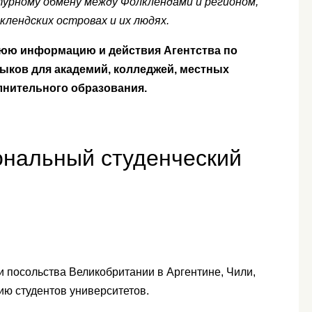
турному обмену между Фолклендами и регионом,
лендских островах и их людях.
юю информацию и действия Агентства по
ков для академий, колледжей, местных
лнительного образования.
ональный студенческий
 посольства Великобритании в Аргентине, Чили,
ию студентов университетов.