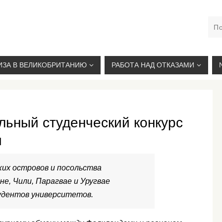
М. КУРСКАЯ, +7(926)734-03-33, +7(926)274-03-33, VISA@
ИЗА В ВЕЛИКОБРИТАНИЮ
РАБОТА НАД ОТКАЗАМИ
льный студенческий конкурс
и
их островов и посольства
е, Чили, Парагвае и Уругвае
удентов университетов.