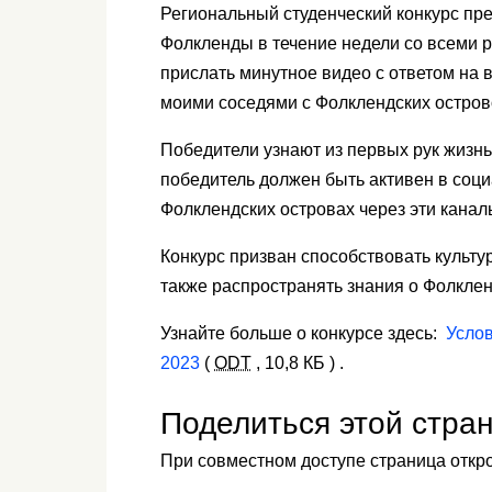
Региональный студенческий конкурс пр
Фолкленды в течение недели со всеми 
прислать минутное видео с ответом на 
моими соседями с Фолклендских остров
Победители узнают из первых рук жизн
победитель должен быть активен в соци
Фолклендских островах через эти канал
Конкурс призван способствовать культ
также распространять знания о Фолклен
Узнайте больше о конкурсе здесь:
Услов
2023
(
ODT
,
10,8 КБ
)
.
Поделиться этой стра
При совместном доступе страница откро