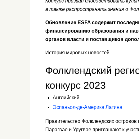
Конкурс призван способствовать куль
а также распространять знания о Фолк
Обновление ESFA содержит последн
финансированию образования и навы
органов власти и поставщиков допо
История мировых новостей
Фолклендский реги
конкурс 2023
Английский
Эспаньол-де-Америка Латина
Правительство Фолклендских островов и
Парагвае и Уругвае приглашают к участ