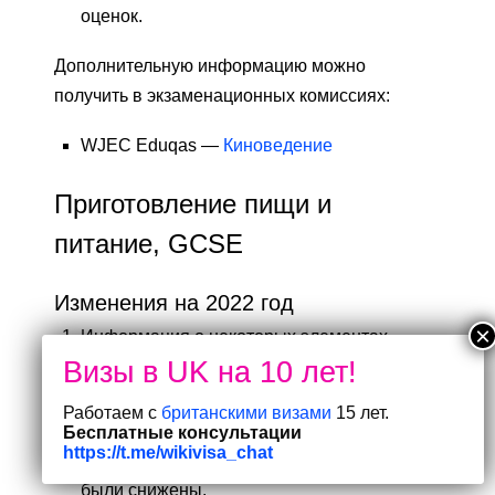
оценок.
Дополнительную информацию можно
получить в экзаменационных комиссиях:
WJEC Eduqas —
Киноведение
Приготовление пищи и
питание, GCSE
Изменения на 2022 год
Информация о некоторых элементах
экзамена была предоставлена, чтобы
помочь учащимся сосредоточить свои
Работаем с
британскими визами
15 лет.
усилия на пересмотре.
Бесплатные консультации
https://t.me/wikivisa_chat
Требования к неэкзаменационной оценке
были снижены.