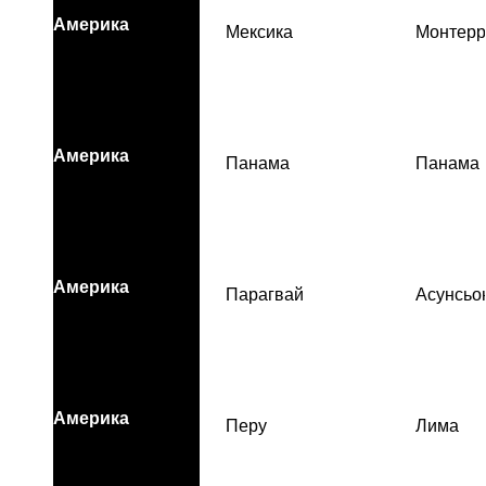
Америка
Мексика
Монтерр
Америка
Панама
Панама
Америка
Парагвай
Асунсьо
Америка
Перу
Лима