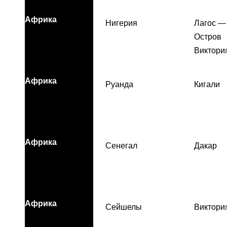
Африка
Нигерия
Лагос —
Остров
Виктори
Африка
Руанда
Кигали
Африка
Сенегал
Дакар
Африка
Сейшелы
Виктори