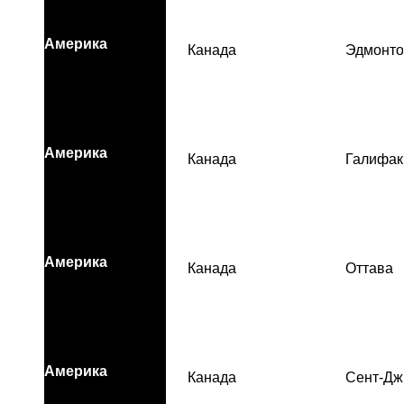
Америка
Канада
Эдмонто
Америка
Канада
Галифак
Америка
Канада
Оттава
Америка
Канада
Сент-Дж