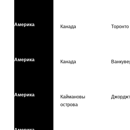
Америка
Канада
Торонто
Америка
Канада
Ванкуве
Америка
Каймановы
Джордж
острова
Америка