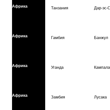
Африка
Танзания
Дар-эс-
Африка
Гамбия
Банжул
Африка
Уганда
Кампала
Африка
Замбия
Лусака