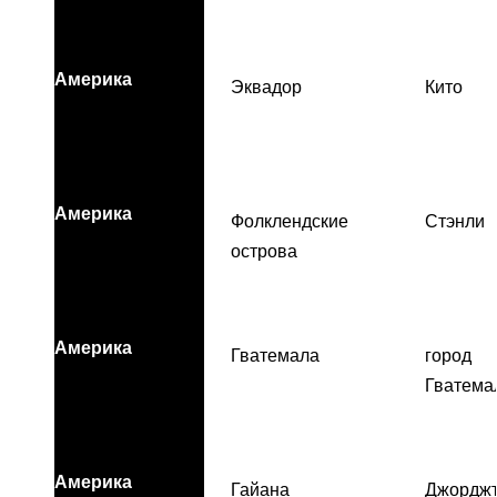
Америка
Эквадор
Кито
Америка
Фолклендские
Стэнли
острова
Америка
Гватемала
город
Гватема
Америка
Гайана
Джордж