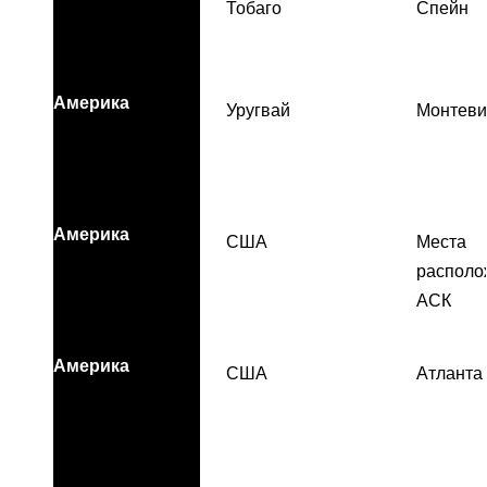
Тобаго
Спейн
Америка
Уругвай
Монтеви
Америка
США
Места
располо
АСК
Америка
США
Атланта