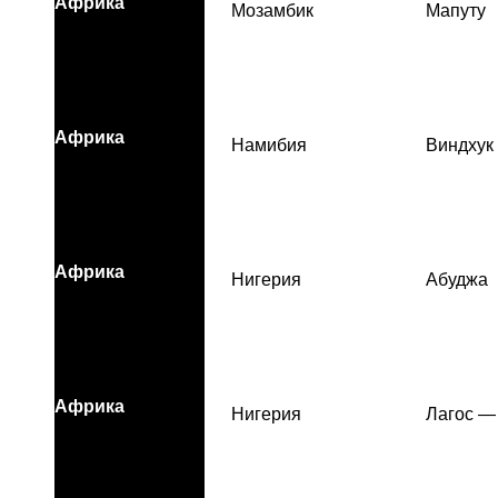
Африка
Мозамбик
Мапуту
Африка
Намибия
Виндхук
Африка
Нигерия
Абуджа
Африка
Нигерия
Лагос —