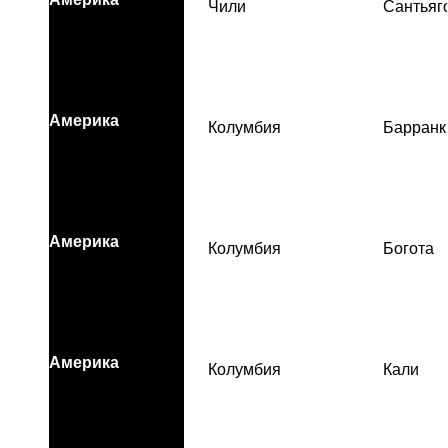
Чили
Сантьяг
Америка
Колумбия
Барранк
Америка
Колумбия
Богота
Америка
Колумбия
Кали