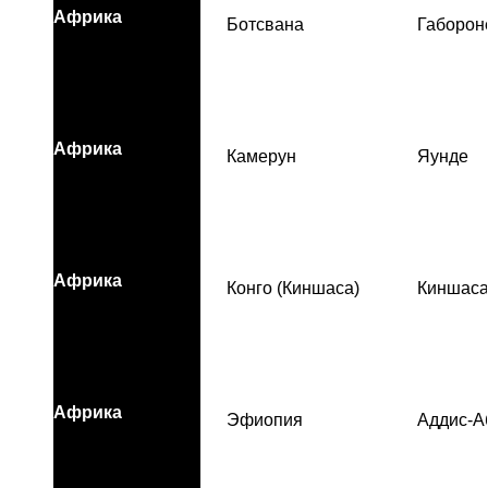
Африка
Ботсвана
Габорон
Африка
Камерун
Яунде
Африка
Конго (Киншаса)
Киншас
Африка
Эфиопия
Аддис-А