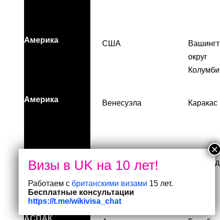
Америка
США
Вашингт
округ
Колумби
Америка
Венесуэла
Каракас
АСПАК
Австралия
Аделаид
Работаем с
британскими визами
15 лет.
Бесплатные консультации
https://t.me/wikivisa_chat
АСПАК