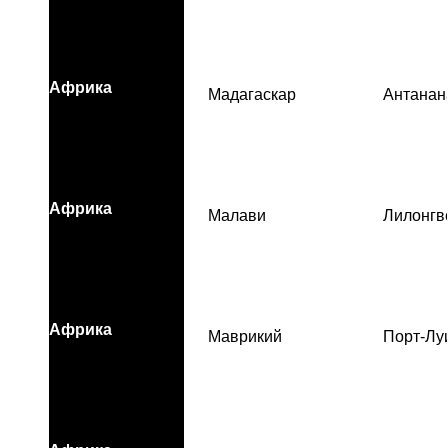
Африка
Мадагаскар
Антанан
Африка
Малави
Лилонгв
Африка
Маврикий
Порт-Лу