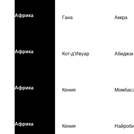
Африка
Гана
Аккра
Африка
Кот-д’Ивуар
Абиджа
Африка
Кения
Момбас
Африка
Кения
Найроб