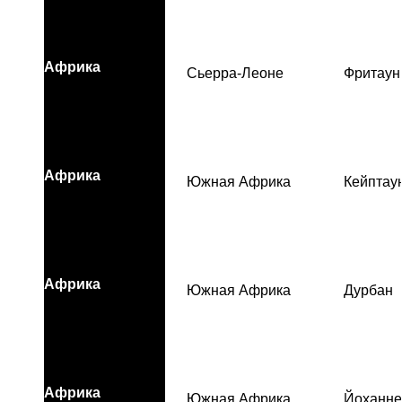
Африка
Сьерра-Леоне
Фритаун
Африка
Южная Африка
Кейптау
Африка
Южная Африка
Дурбан
Африка
Южная Африка
Йоханне