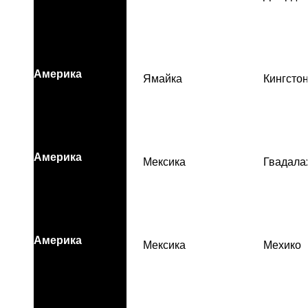
Америка
Ямайка
Кингсто
Америка
Мексика
Гвадала
Америка
Мексика
Мехико