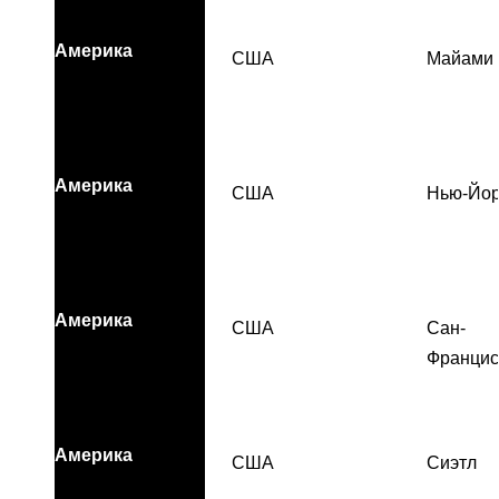
Америка
США
Майами
Америка
США
Нью-Йор
Америка
США
Сан-
Францис
Америка
США
Сиэтл