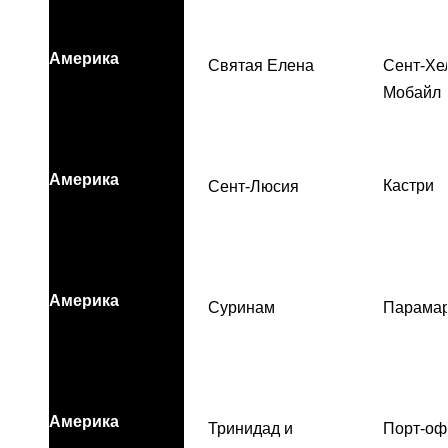
Америка
Святая Елена
Сент-Хе
Мобайл
Америка
Кастри
Сент-Люсия
Америка
Суринам
Парама
Америка
Тринидад и
Порт-оф