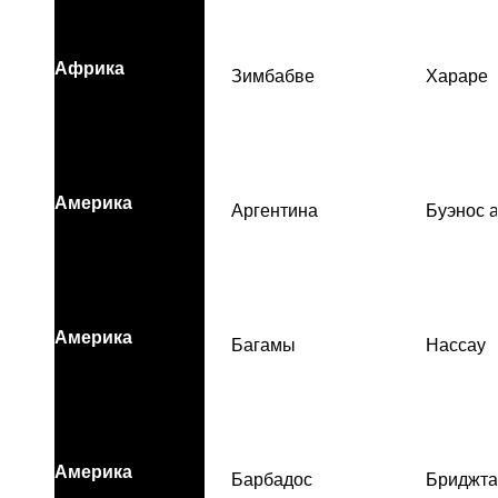
Африка
Зимбабве
Хараре
Америка
Аргентина
Буэнос 
Америка
Багамы
Нассау
Америка
Барбадос
Бриджта