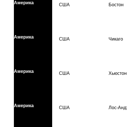
Америка
США
Бостон
Америка
США
Чикаго
Америка
США
Хьюстон
Америка
США
Лос-Анд