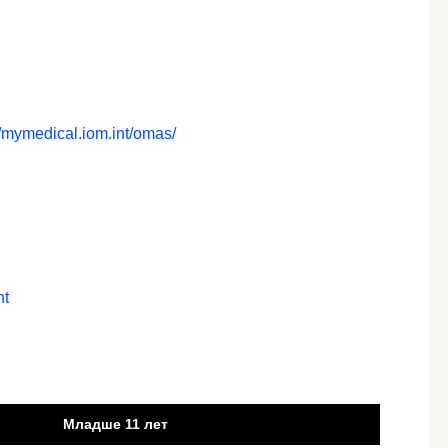
//mymedical.iom.int/omas/
nt
Младше 11 лет