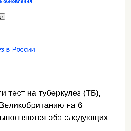
е обновления
це
з в России
и тест на туберкулез (ТБ),
 Великобританию на 6
выполняются оба следующих