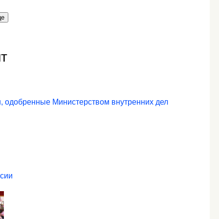
це
т
ки, одобренные Министерством внутренних дел
ссии