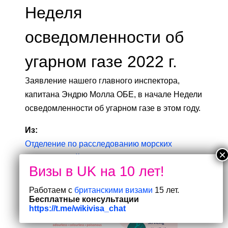
Неделя
осведомленности об
угарном газе 2022 г.
Заявление нашего главного инспектора,
капитана Эндрю Молла ОБЕ, в начале Недели
осведомленности об угарном газе в этом году.
Из:
Отделение по расследованию морских
происшествий
Опубликовано
Работаем с
британскими визами
15 лет.
21 ноября 2022 г.
Бесплатные консультации
https://t.me/wikivisa_chat