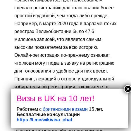
сделало регистрацию для голосования более
простой и удобной, чем когда-либо прежде.
Например, в марте 2020 года в парламентских
реестрах Великобритании было 47,6
миллиона записей, что является самым
высоким показателем за всю историю.
Онлайн-регистрация по-прежнему означает,
что люди могут подать заявку на регистрацию
для голосования в удобное для них время.
Принцип, лежащий в основе индивидуальной
избирательной регистрации, заключается в
том, что отдельные лица несут
ответственность за свою собственную
Работаем с
британскими визами
15 лет.
регистрацию.
Бесплатные консультации
https://t.me/wikivisa_chat
Как правительство ранее заявляло
парламенту, многие общие предложения