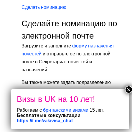
Сделать номинацию
Сделайте номинацию по
электронной почте
Загрузите и заполните
форму назначения
почестей
и отправьте ее по электронной
почте в Секретариат почестей и
назначений.
Вы также можете задать подразделению
вопросы о процессе номинации.
Секретариат почестей и назначений
Работаем с
британскими визами
15 лет.
honours@cabinetoffice.gov.uk
Бесплатные консультации
Телефон: 020 7276 2777
https://t.me/wikivisa_chat
Факс: 020 7276 2766