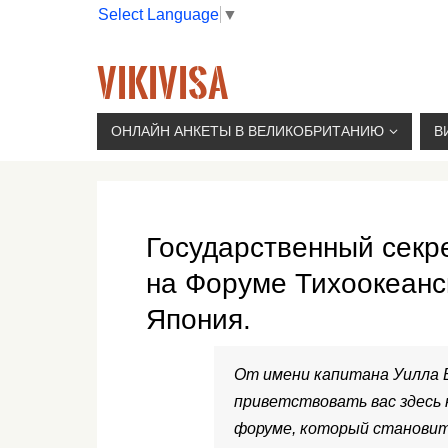
Select Language
▼
VIKIVISA
Г. МОСКВА, 2-Й СЫРОМЯТНИЧЕСКИЙ ПЕР., 11, 
ОНЛАЙН АНКЕТЫ В ВЕЛИКОБРИТАНИЮ
В
Государственный секр
на Форуме Тихоокеанск
Япония.
От имени капитана Уилла 
приветствовать вас здесь 
форуме, который становитс