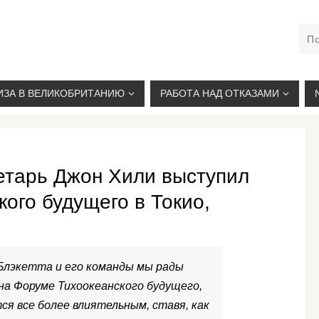
М. КУРСКАЯ, +7(926)734-03-33, +7(926)274-03-33, VISA@
ИЗА В ВЕЛИКОБРИТАНИЮ
РАБОТА НАД ОТКАЗАМИ
етарь Джон Хили выступил
ого будущего в Токио,
Блэкетта и его команды мы рады
на Форуме Тихоокеанского будущего,
я все более влиятельным, ставя, как