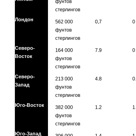
фунтов
стерлингов
Лондон
562 000
0,7
0
фунтов
стерлингов
Северо-
164 000
7.9
0
Восток
фунтов
стерлингов
Северо-
213 000
4.8
0
Запад
фунтов
стерлингов
Юго-Восток
382 000
1.2
1
фунтов
стерлингов
Юго-Запад
306 000
1.4
1