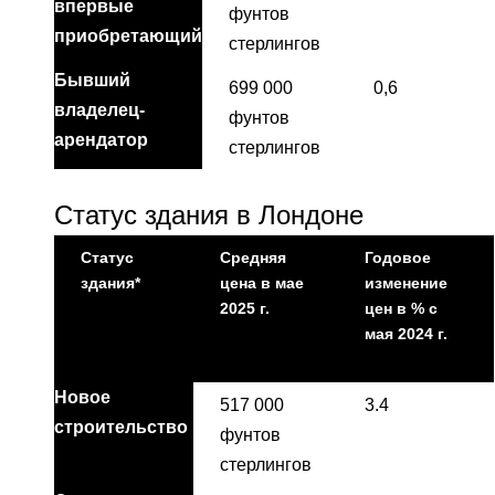
впервые
фунтов
приобретающий
стерлингов
Бывший
699 000
0,6
владелец-
фунтов
арендатор
стерлингов
Статус здания в Лондоне
Статус
Средняя
Годовое
здания*
цена в мае
изменение
2025 г.
цен в % с
мая 2024 г.
Новое
517 000
3.4
строительство
фунтов
стерлингов