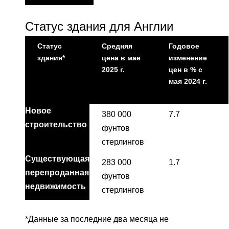
Статус здания для Англии
Статус
Средняя
Годовое
здания*
цена в мае
изменение
2025 г.
цен в % с
мая 2024 г.
Новое
380 000
7.7
строительство
фунтов
стерлингов
Существующая
283 000
1.7
перепроданная
фунтов
недвижимость
стерлингов
*Данные за последние два месяца не