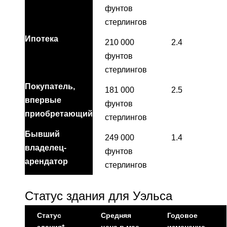
фунтов
стерлингов
Ипотека
210 000
2.4
фунтов
стерлингов
Покупатель,
181 000
2.5
впервые
фунтов
приобретающий
стерлингов
Бывший
249 000
1.4
владелец-
фунтов
арендатор
стерлингов
Статус здания для Уэльса
Статус
Средняя
Годовое