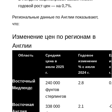
годовой рост цен — на 0,7%.
Региональные данные по Англии показывают,
что:
Изменение цен по регионам в
Англии
Область
Средняя
Годовое
Е
цена в
изменение
и
июле 2025
% с июля
с
г.
2024 г.
г.
Восточный
240 000
2.8
0
Мидлендс
фунтов
стерлингов
Восточная
338 000
2.1
-
Англия