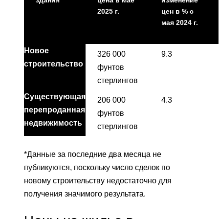
здания*
цена в мае
изменение
2025 г.
цен в % с
мая 2024 г.
Новое
326 000
9.3
строительство
фунтов
стерлингов
Существующая
206 000
4.3
перепроданная
фунтов
недвижимость
стерлингов
*Данные за последние два месяца не
публикуются, поскольку число сделок по
новому строительству недостаточно для
получения значимого результата.