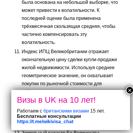
была основана на небольшой выборке, что
может привести к волатильности. К
последней оценке была применена
трёхмесячная скользящая средняя, ​​чтобы
частично компенсировать эту
волатильность.
Индекс ИПЦ Великобритании отражает
окончательную цену сделки купли-продажи
жилой недвижимости. Используя среднее
геометрическое значение, он охватывает
покупки по рыночной стоимости для
собственного проживания и для сдачи в
аренду, за исключением покупок,
совершенных не по рыночной стоимости
Работаем с
британскими визами
15 лет.
(например, повторной ипотеки), где «цена»
Бесплатные консультации
https://t.me/wikivisa_chat
представляет собой оценку стоимости.
Земельный кадастр Ее Величества