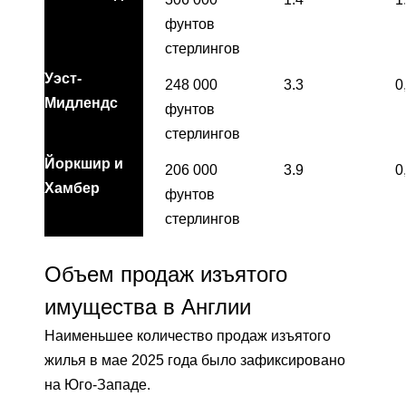
фунтов
стерлингов
Уэст-
248 000
3.3
0
Мидлендс
фунтов
стерлингов
Йоркшир и
206 000
3.9
0
Хамбер
фунтов
стерлингов
Объем продаж изъятого
имущества в Англии
Наименьшее количество продаж изъятого
жилья в мае 2025 года было зафиксировано
на Юго-Западе.