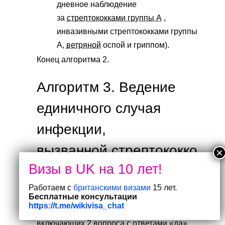
дневное наблюдение
за
стрептококками группы А
,
инвазивными стрептококками группы
А,
ветряной
оспой и гриппом).
Конец алгоритма 2.
Алгоритм 3. Ведение
единичного случая
инфекции,
вызванной
стрептококко
м группы А,
в условиях
Работаем с
британскими визами
15 лет.
дома престарелых.
Бесплатные консультации
https://t.me/wikivisa_chat
Алгоритм 3 состоит из 12 шагов,
включающих 2 вопроса с ответами «да»