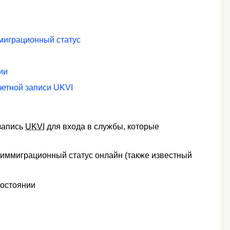
миграционный статус
ии
четной записи UKVI
запись
UKVI
для входа в службы, которые
 иммиграционный статус онлайн (также известный
состоянии