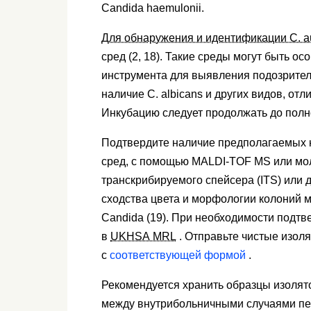
Candida haemulonii.
Для обнаружения и идентификации C. au
сред (2, 18). Такие среды могут быть о
инструмента для выявления подозрител
наличие C. albicans и других видов, отл
Инкубацию следует продолжать до полн
Подтвердите наличие предполагаемых
сред, с помощью MALDI-TOF MS или мо
транскрибируемого спейсера (ITS) или 
сходства цвета и морфологии колоний
Candida (19). При необходимости подт
в
UKHSA
MRL
. Отправьте чистые изол
с
соответствующей формой
.
Рекомендуется хранить образцы изолято
между внутрибольничными случаями пе