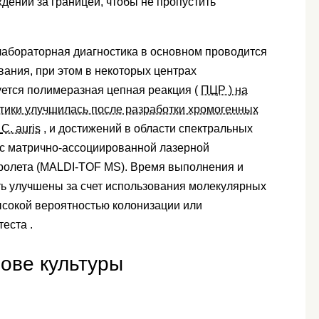
дении за границей, чтобы не пропустить
лабораторная диагностика в основном проводится
ания, при этом в некоторых центрах
уется полимеразная цепная реакция (
ПЦР ) на
стики улучшилась после разработки хромогенных
я
C. auris
, и достижений в области спектральных
 с матрично-ассоциированной лазерной
ролета (MALDI-TOF MS). Время выполнения и
ть улучшены за счет использования молекулярных
ысокой вероятностью колонизации или
еста .
ове культуры