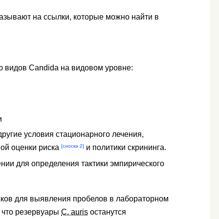
казывают на ссылки, которые можно найти в
 видов Candida на видовом уровне:
и
другие условия стационарного лечения,
[сноска 2]
ой оценки риска
и политики скрининга.
ении для определения тактики эмпирического
сков для выявления пробелов в лабораторном
, что резервуары
C. auris
останутся