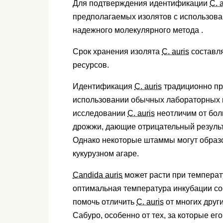
Для подтверждения идентификации
C. 
предполагаемых изолятов с использов
надежного молекулярного метода .
Срок хранения изолята
C. auris
составля
ресурсов.
Идентификация
C. auris
традиционно пр
использовании обычных лабораторных 
исследовании
C. auris
неотличим от бол
дрожжи, дающие отрицательный результа
Однако некоторые штаммы могут образ
кукурузном агаре.
Candida auris
может расти при температу
оптимальная температура инкубации сос
помочь отличить
C. auris
от многих друг
Сабуро, особенно от тех, за которые е