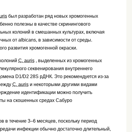
ris
был разработан ряд новых хромогенных
собенно полезны в качестве скринингового
ьных колоний в смешанных культурах, включая
ичных от albicans, в зависимости от среды.
ого развития хромогенной окраски.
 колоний
C. auris
, выделенных из хромогенных
лекулярного секвенирования внутреннего
домена D1/D2 28S рДНК. Это рекомендуется из-за
 между
C. auris
и некоторыми другими видами
верждение идентификации можно получить
яты на скошенных средах Сабуро
в в течение 3–6 месяцев, поскольку период
редачи инфекции обычно достаточно длительный,