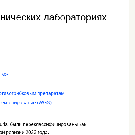
инических лабораториях
F MS
ротивогрибковым препаратам
 секвенирование (WGS)
auris, были переклассифицированы как
ой ревизии 2023 года.