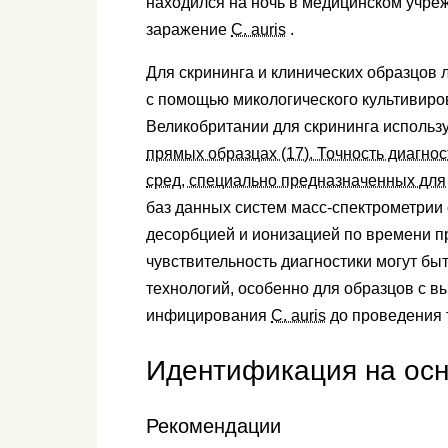
находился на ночь в медицинском учреж
заражение
C. auris
.
Для скрининга и клинических образцов 
с помощью микологического культивиров
Великобритании для скрининга использ
прямых образцах (17). Точность диагно
сред, специально предназначенных дл
баз данных систем масс-спектрометрии
десорбцией и ионизацией по времени п
чувствительность диагностики могут бы
технологий, особенно для образцов с в
инфицирования
C. auris
до проведения т
Идентификация на осн
Рекомендации