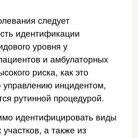
олевания следует
ость идентификации
идового уровня у
пациентов и амбулаторных
сокого риска, как это
о управлению инцидентом,
тся рутинной процедурой.
димо идентифицировать виды
 участков, а также из