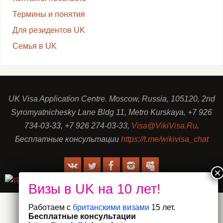
Термины и понятия
Для резидентов UK
Семья в UK
UK Visa Application Centre. Moscow, Russia, 105120, 2nd
Syromyatnichesky Lane Bldg 11, Metro Kurskaya, +7 926
734-03-33, +7 926 274-03-33,
Visa@VikiVisa.Ru
.
Бесплатные консультации
https://t.me/wikivisa_chat
Работаем с
британскими визами
15 лет.
Бесплатные консультации