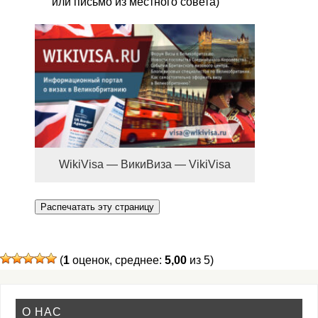
или письмо из местного совета)
WikiVisa — ВикиВиза — VikiVisa
Распечатать эту страницу
(
1
оценок, среднее:
5,00
из 5)
О НАС