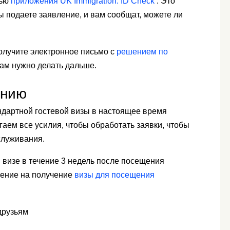
щью
приложения UK Immigration: ID Check
. Это
вы подаете заявление, и вам сообщат, можете ли
олучите электронное письмо с
решением по
вам нужно делать дальше.
анию
ндартной гостевой визы в настоящее время
гаем все усилия, чтобы обработать заявки, чтобы
служивания.
визе в течение 3 недель после посещения
ление на получение
визы для посещения
 друзьям