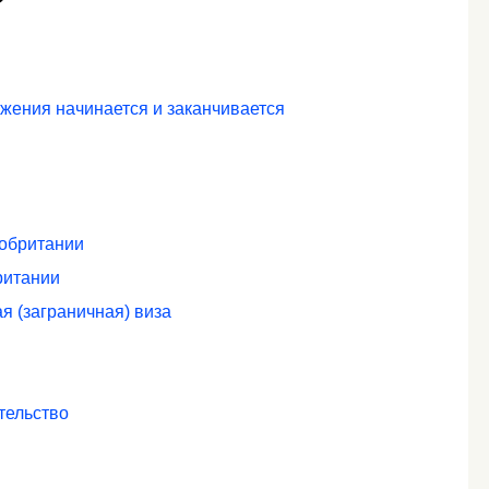
?
жения начинается и заканчивается
кобритании
ритании
я (заграничная) виза
тельство