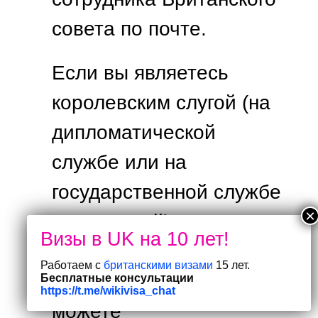
совета по почте.
Если вы являетесь
королевским слугой (на
дипломатической
службе или на
государственной службе
за границей) или
сотрудником
Работаем с
британскими визами
15 лет.
Британского совета, вы
Бесплатные консультации
https://t.me/wikivisa_chat
можете