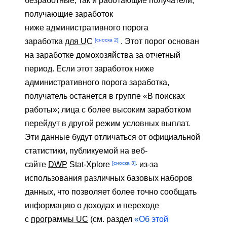
безработные, так и работающие получатели,
получающие заработок
ниже административного порога
[сноска 2]
заработка
для UC
. Этот порог основан
на заработке домохозяйства за отчетный
период. Если этот заработок ниже
административного порога заработка,
получатель останется в группе «В поисках
работы»; лица с более высоким заработком
перейдут в другой режим условных выплат.
Эти данные будут отличаться от официальной
статистики, публикуемой на веб-
[сноска 3],
сайте
DWP
Stat-Xplore
из-за
использования различных базовых наборов
данных, что позволяет более точно сообщать
информацию о доходах и переходе
с
программы UC
(см. раздел
«Об этой