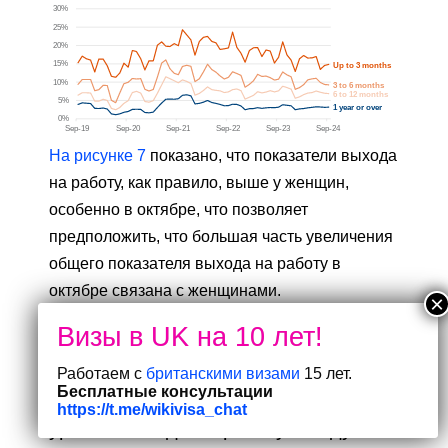
На рисунке 7
показано, что показатели выхода
на работу, как правило, выше у женщин,
особенно в октябре, что позволяет
предположить, что большая часть увеличения
общего показателя выхода на работу в
октябре связана с женщинами.
Уровень выхода на работу, как
правило, выше у женщин, особенно
Работаем с
британскими визами
15 лет.
Бесплатные консультации
в последние годы. Различия в
https://t.me/wikivisa_chat
уровне выхода на работу между