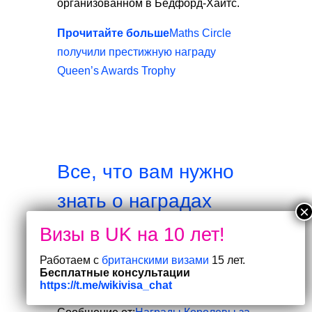
организованном в Бедфорд-Хайтс.
Прочитайте больше
Maths Circle
получили престижную награду
Queen’s Awards Trophy
Все, что вам нужно
знать о наградах
Королевы за
предпринимательств
Работаем с
британскими визами
15 лет.
Бесплатные консультации
о
https://t.me/wikivisa_chat