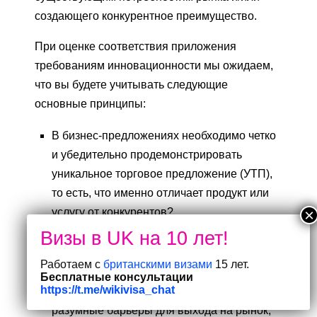
создающего конкурентное преимущество.
При оценке соответствия приложения
требованиям инновационности мы ожидаем,
что вы будете учитывать следующие
основные принципы:
В бизнес-предложениях необходимо четко
и убедительно продемонстрировать
уникальное торговое предложение (УТП),
то есть, что именно отличает продукт или
услугу от конкурентов?
Концепция инноваций в бизнесе должна
демонстрировать бизнес-предложение,
Работаем с
британскими визами
15 лет.
которое трудно воспроизвести другим
Бесплатные консультации
https://t.me/wikivisa_chat
компаниям / которое может показать
разумные барьеры для выхода на рынок,