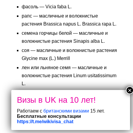
фасоль — Vicia faba L.
рапс — масличные и волокнистые
растения Brassica napus L. Brassica rapa L.
семена горчицы белой — масличные и
волокнистые растения Sinapis alba L.
соя — масличные и волокнистые растения
Glycine max (L.) Merrill
лен или льняное семя — масличные и
волокнистые растения Linum usitatissimum
L.
Лай
Если вы ввозите изолированную кору
Работаем с
британскими визами
15 лет.
Бесплатные консультации
следующих деревьев, вам понадобится
https://t.me/wikivisa_chat
фитосанитарный сертификат: