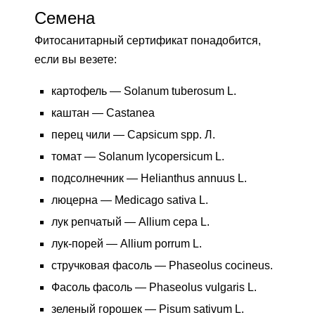
Семена
Фитосанитарный сертификат понадобится,
если вы везете:
картофель — Solanum tuberosum L.
каштан — Castanea
перец чили — Capsicum spp. Л.
томат — Solanum lycopersicum L.
подсолнечник — Helianthus annuus L.
люцерна — Medicago sativa L.
лук репчатый — Allium cepa L.
лук-порей — Allium porrum L.
стручковая фасоль — Phaseolus cocineus.
Фасоль фасоль — Phaseolus vulgaris L.
зеленый горошек — Pisum sativum L.