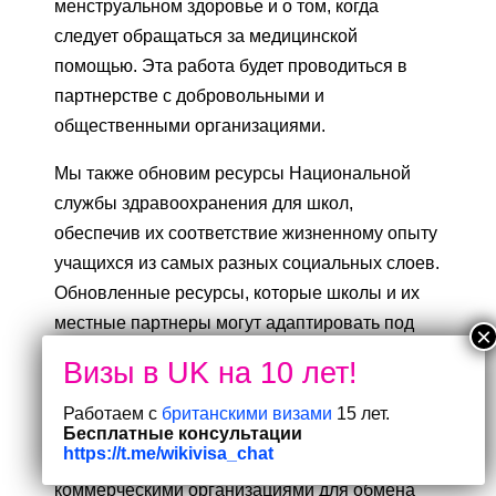
менструальном здоровье и о том, когда
следует обращаться за медицинской
помощью. Эта работа будет проводиться в
партнерстве с добровольными и
общественными организациями.
Мы также обновим ресурсы Национальной
службы здравоохранения для школ,
обеспечив их соответствие жизненному опыту
учащихся из самых разных социальных слоев.
Обновленные ресурсы, которые школы и их
местные партнеры могут адаптировать под
свои нужды, помогут молодым людям
ориентироваться в системе и знать, куда
обратиться за помощью.
Работаем с
британскими визами
15 лет.
Бесплатные консультации
https://t.me/wikivisa_chat
Мы будем сотрудничать с некоммерческими и
коммерческими организациями для обмена