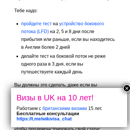
Тебе надо:
пройдите тест
на
устройство бокового
потока (LFD)
на 2, 5 и 8 дни после
прибытия или раньше, если вы находитесь
в Англии более 2 дней
делайте тест на боковой поток не реже
одного раза в 3 дня, если вы
путешествуете каждый день
Вы должны это сделать, даже если вы
полностью вакцинированы.
СВИДЕТЕЛЬСТВО
Работаем с
британскими визами
15 лет.
Вы должны использовать официальное
Бесплатные консультации
https://t.me/wikivisa_chat
удостоверение личности с фотографией,
чтобы продемонстрировать свой статус.