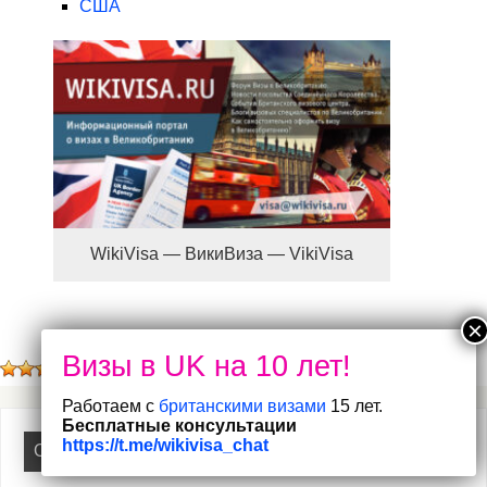
США
WikiVisa — ВикиВиза — VikiVisa
(
1
оценок, среднее:
5,00
из 5)
Работаем с
британскими визами
15 лет.
Бесплатные консультации
https://t.me/wikivisa_chat
О НАС