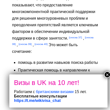
показывают, что предоставление
многокомпонентной практической поддержки
для решения многоуровневых проблем и
преодоления препятствий является ключевым
фактором в обеспечении индивидуальной
[сноска 37]
[сноска
поддержки в сфере занятости.
,
38]
[сноска 39]
[сноска 40]
,
,
Это может быть
сочетание:
помощь в развитии навыков поиска работы
Практическая помощь в направлении к
специалистам и материальная поддержка
(например, финансирование поездок/
обучения).
Работаем с
британскими визами
15 лет.
Бесплатные консультации
согласованное обучение навыкам
https://t.me/wikivisa_chat
консультации по вопросам карьеры