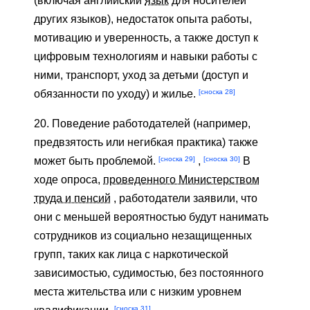
(включая английский
язык
для носителей
других языков), недостаток опыта работы,
мотивацию и уверенность, а также доступ к
цифровым технологиям и навыки работы с
ними, транспорт, уход за детьми (доступ и
[сноска 28]
обязанности по уходу) и жилье.
20. Поведение работодателей (например,
предвзятость или негибкая практика) также
[сноска 29]
[сноска 30]
может быть проблемой.
,
В
ходе опроса,
проведенного Министерством
труда и пенсий
, работодатели заявили, что
они с меньшей вероятностью будут нанимать
сотрудников из социально незащищенных
групп, таких как лица с наркотической
зависимостью, судимостью, без постоянного
места жительства или с низким уровнем
[сноска 31]