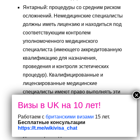
Янтарный: процедуры со средним риском
осложнений. Немедицинские специалисты
должны иметь лицензию и находиться под
соответствующим контролем
уполномоченного медицинского
специалиста (имеющего аккредитованную
квалификацию для назначения,
проведения и контроля эстетических
процедур). Квалифицированные и
лицензированные медицинские
специалисты имеют право выполнять эти
процедуры без надзора при условии
соответствия установленным стандартам.
Работаем с
британскими визами
15 лет.
Красный: процедуры с наибольшим риском
Бесплатные консультации
осложнений. Эти процедуры с высоким
https://t.me/wikivisa_chat
уровнем риска достаточно сложны и