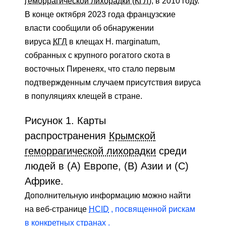
геморрагической лихорадки (КГЛ),
в 2010 году.
В конце октября 2023 года французские
власти сообщили об обнаружении
вируса
КГЛ
в клещах H. marginatum,
собранных с крупного рогатого скота в
восточных Пиренеях, что стало первым
подтвержденным случаем присутствия вируса
в популяциях клещей в стране.
Рисунок 1. Карты
распространения
Крымской
геморрагической лихорадки
среди
людей в (A) Европе, (B) Азии и (C)
Африке.
Дополнительную информацию можно найти
на веб-странице
HCID
, посвященной рискам
в конкретных странах .