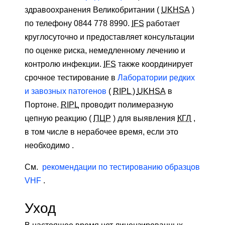
здравоохранения Великобритании (
UKHSA
)
по телефону 0844 778 8990.
IFS
работает
круглосуточно и предоставляет консультации
по оценке риска, немедленному лечению и
контролю инфекции.
IFS
также координирует
срочное тестирование в
Лаборатории редких
и завозных патогенов
(
RIPL )
UKHSA
в
Портоне.
RIPL
проводит полимеразную
цепную реакцию (
ПЦР
) для выявления
КГЛ
,
в том числе в нерабочее время, если это
необходимо .
См.
рекомендации по тестированию образцов
VHF
.
Уход