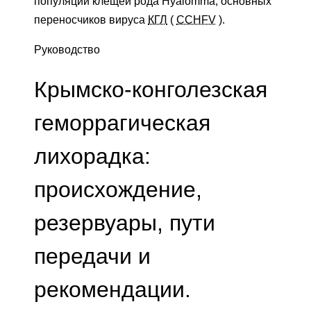
популяций клещей рода Hyalomma, основных
переносчиков вируса
КГЛ
(
CCHFV
).
Руководство
Крымско-конголезская
геморрагическая
лихорадка:
происхождение,
резервуары, пути
передачи и
рекомендации.